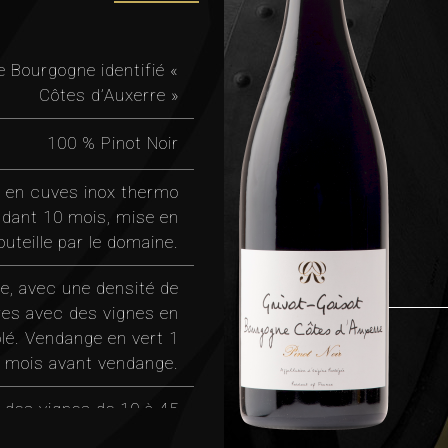
e Bourgogne identifié «
Côtes d’Auxerre »
100 % Pinot Noir
 en cuves inox thermo
ndant 10 mois, mise en
outeille par le domaine.
le, avec une densité de
res avec des vignes en
é. Vendange en vert 1
mois avant vendange.
 des vignes de 10 à 45
ans en moyennes