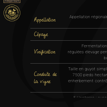
Appellation régional
Appellation
Cépage
Fermentation
Vinification
régulées élevage pe
b
Taille en guyot simp
Conduite de
7500 pieds hecta
la vigne
enherbement contrôl
5 Hectares : avec
Le vignoble